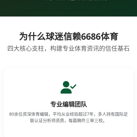
为什么球迷信赖6686体育
四大核心支柱，构建专业体育资讯的信任基石
专业编辑团队
80余位资深体育编辑，平均从业经验超过7年，多人持有国际足
联认证分析师资质，每篇稿件三审三校。