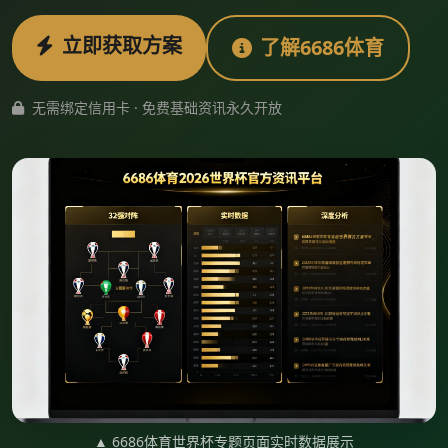
立即获取方案
了解6686体育
无需绑定信用卡 · 免费基础资讯永久开放
▲ 6686体育世界杯专题页面实时数据展示