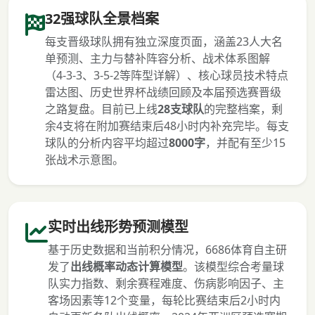
32强球队全景档案
每支晋级球队拥有独立深度页面，涵盖23人大名
单预测、主力与替补阵容分析、战术体系图解
（4-3-3、3-5-2等阵型详解）、核心球员技术特点
雷达图、历史世界杯战绩回顾及本届预选赛晋级
之路复盘。目前已上线
28支球队
的完整档案，剩
余4支将在附加赛结束后48小时内补充完毕。每支
球队的分析内容平均超过
8000字
，并配有至少15
张战术示意图。
实时出线形势预测模型
基于历史数据和当前积分情况，6686体育自主研
发了
出线概率动态计算模型
。该模型综合考量球
队实力指数、剩余赛程难度、伤病影响因子、主
客场因素等12个变量，每轮比赛结束后2小时内