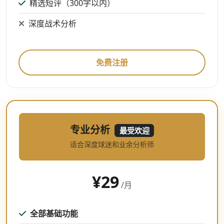
精选短评（300字以内）
深度战术分析
免费注册
专业分析
最受欢迎
适合深度球迷和业余分析师
¥29
/月
全部基础功能