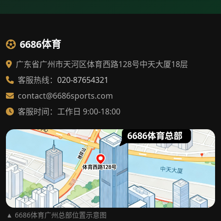
6686体育
广东省广州市天河区体育西路128号中天大厦18层
客服热线：
020-87654321
contact@6686sports.com
客服时间：工作日 9:00-18:00
▲ 6686体育广州总部位置示意图