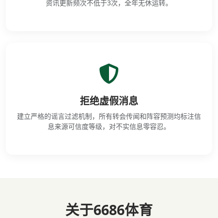
资讯更新频次不低于3次，全年无休运转。
拒绝虚假消息
建立严格的谣言过滤机制，所有转会传闻和阵容预测均标注信
息来源可信度等级，对不实信息零容忍。
关于6686体育