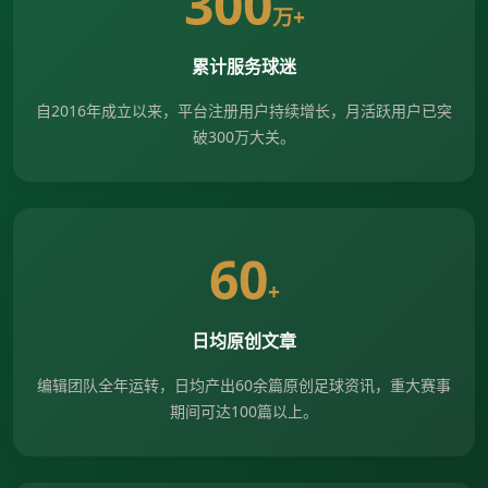
300
万+
累计服务球迷
自2016年成立以来，平台注册用户持续增长，月活跃用户已突
破300万大关。
60
+
日均原创文章
编辑团队全年运转，日均产出60余篇原创足球资讯，重大赛事
期间可达100篇以上。