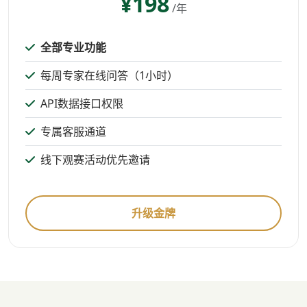
¥198
/年
全部专业功能
每周专家在线问答（1小时）
API数据接口权限
专属客服通道
线下观赛活动优先邀请
升级金牌