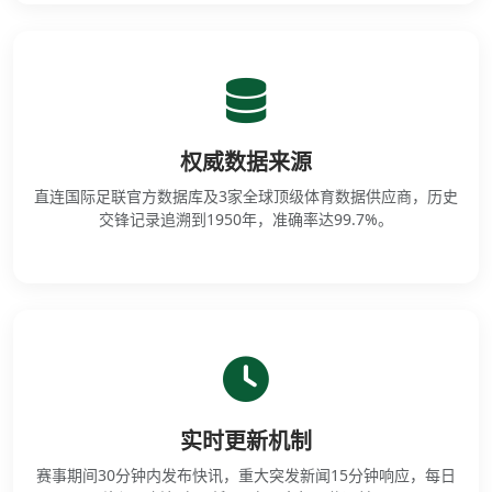
权威数据来源
直连国际足联官方数据库及3家全球顶级体育数据供应商，历史
交锋记录追溯到1950年，准确率达99.7%。
实时更新机制
赛事期间30分钟内发布快讯，重大突发新闻15分钟响应，每日