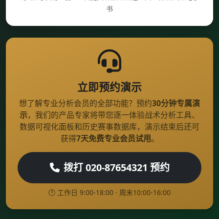
书
立即预约演示
想了解专业分析会员的全部功能？预约
30分钟专属演
示
，我们的产品专家将带您逐一体验战术分析工具、
数据可视化面板和历史赛事数据库，演示结束后还可
获得
7天免费专业会员试用
。
拨打 020-87654321 预约
🕐 工作日 9:00-18:00 · 周末10:00-16:00