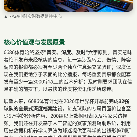
▲ 7×24小时实时数据监控中心
核心价值观与发展愿景
6686体育始终坚持
"真实、深度、及时"
六字原则。真实意味
着绝不发布未经核实的信息，每一篇涉及转会、伤情、阵容
调整的报道都必须有至少两个独立信息源交叉验证；深度体
现在我们拒绝浮于表面的比分播报，每场重要赛事都会配套
发布至少一篇3000字以上的战术分析；及时则要求团队在信
息准确的前提下，以最快的速度将资讯传递给球迷。
展望未来，6686体育计划在2026年世界杯开幕前完成
32强
球队的全景式深度档案
建设，每支球队的专属页面将包含至
少5万字的分析内容、200组以上数据图表以及独家采访视
频。我们还在开发基于人工智能的赛事预测辅助系统，利用
历史数据和机器学习算法为球迷提供更科学的出线形势判断