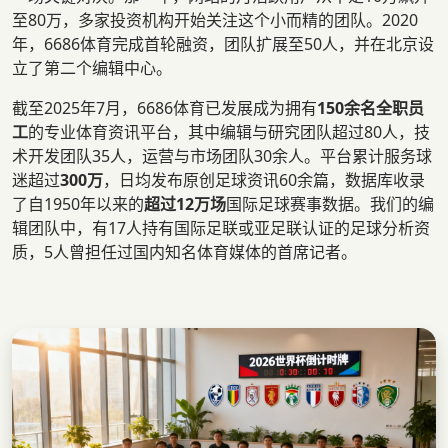
至80万，多家投资机构开始关注这个小而精的团队。2020
年，6686体育完成首轮融资，团队扩展至50人，并在北京设
立了第二个编辑中心。
截至2025年7月，6686体育已发展成为拥有
150余名全职员
工
的专业体育资讯平台，其中编辑与研究团队超过80人，技
术开发团队35人，运营与市场团队30余人。平台累计服务球
迷超过
300万
，日均发布原创足球资讯60余篇，数据库收录
了自1950年以来的
超过12万场
国际足球赛事数据。我们的编
辑团队中，有17人持有国际足联或亚足联认证的足球分析资
质，5人曾担任过国内知名体育媒体的首席记者。