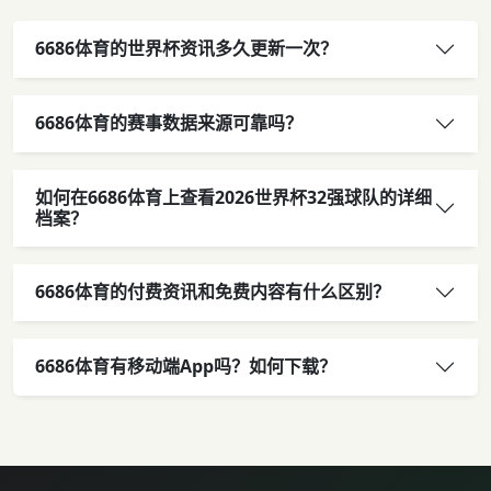
6686体育的世界杯资讯多久更新一次？
6686体育的赛事数据来源可靠吗？
如何在6686体育上查看2026世界杯32强球队的详细
档案？
6686体育的付费资讯和免费内容有什么区别？
6686体育有移动端App吗？如何下载？