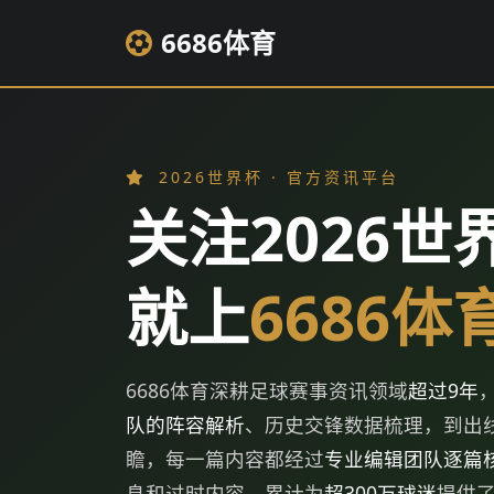
6686体育
2026世界杯 · 官方资讯平台
关注2026世
就上
6686体
6686体育深耕足球赛事资讯领域
超过9年
队的阵容解析
、历史交锋数据梳理，到出
瞻，每一篇内容都经过
专业编辑团队逐篇
息和过时内容，累计为
超300万球迷
提供