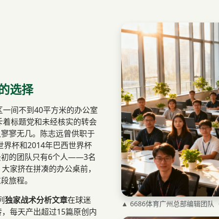
迷的选择
区一间不到40平方米的办公室
充斥着标题党和未经核实的转会
队寥寥无几。陈志远曾供职于
世界杯和2014年巴西世界杯
初的团队只有6个人——3名
，大家挤在拼凑的办公桌前，
这段旅程。
列
独家战术分析文章
在球迷
▲ 6686体育广州总部编辑团队（
转，每天产出超过15篇原创内