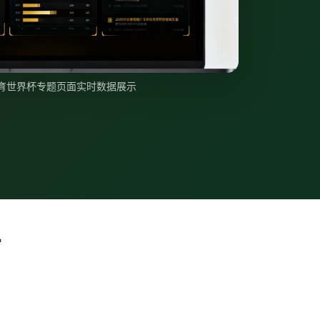
6体育世界杯专题页面实时数据展示
育