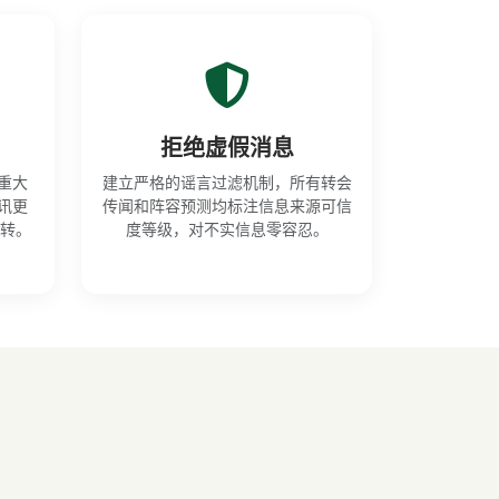
拒绝虚假消息
重大
建立严格的谣言过滤机制，所有转会
讯更
传闻和阵容预测均标注信息来源可信
运转。
度等级，对不实信息零容忍。