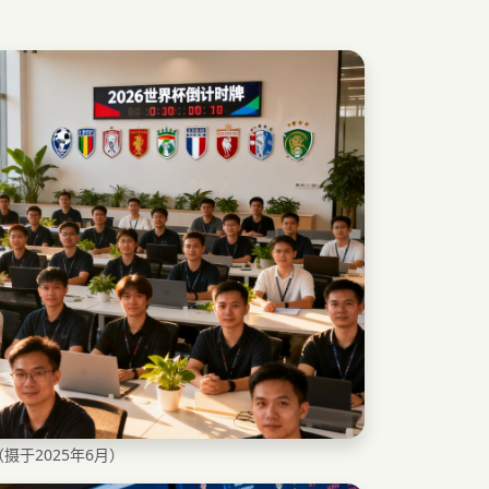
摄于2025年6月）