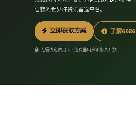
信赖的世界杯资讯首选平台。
立即获取方案
了解668
无需绑定信用卡 · 免费基础资讯永久开放