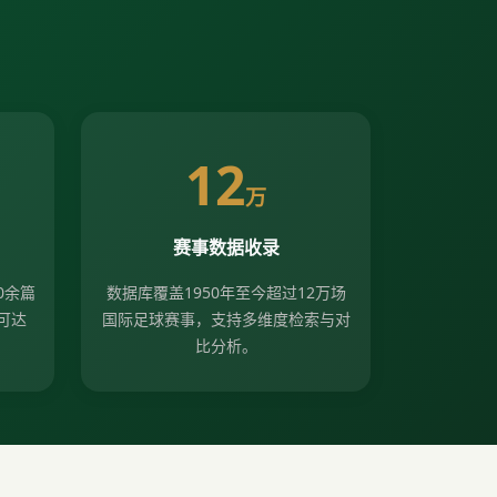
12
万
赛事数据收录
0余篇
数据库覆盖1950年至今超过12万场
可达
国际足球赛事，支持多维度检索与对
比分析。