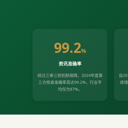
99.2
%
资讯准确率
经过三审三校机制保障，2024年度第
自2
三方核查准确率高达99.2%，行业平
续增
均仅为87%。