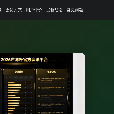
务
会员方案
用户评价
最新动态
常见问题