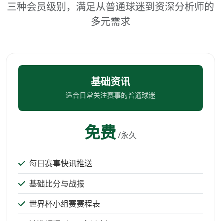
三种会员级别，满足从普通球迷到资深分析师的
多元需求
基础资讯
适合日常关注赛事的普通球迷
免费
/永久
每日赛事快讯推送
基础比分与战报
世界杯小组赛赛程表