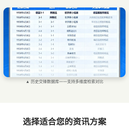
▲ 历史交锋数据库——支持多维度检索对比
选择适合您的资讯方案