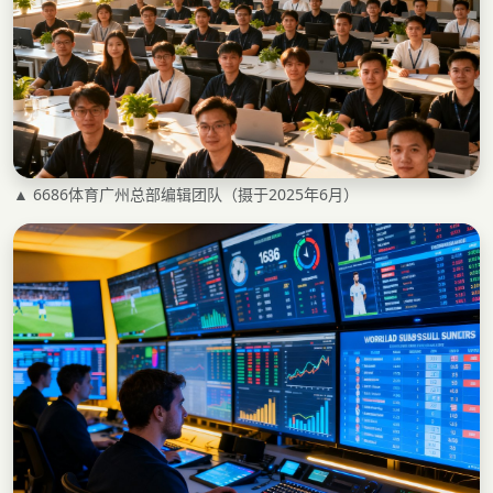
▲ 6686体育广州总部编辑团队（摄于2025年6月）