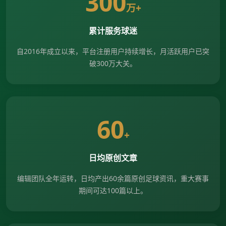
300
万+
累计服务球迷
自2016年成立以来，平台注册用户持续增长，月活跃用户已突
破300万大关。
60
+
日均原创文章
编辑团队全年运转，日均产出60余篇原创足球资讯，重大赛事
期间可达100篇以上。