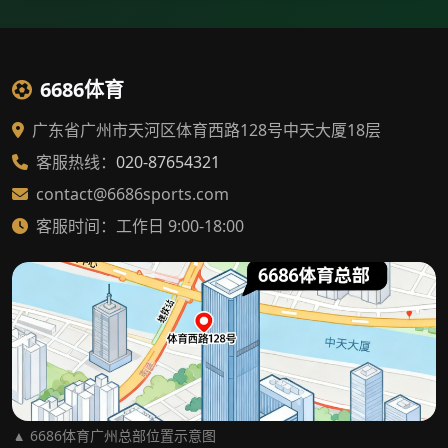
6686体育
广东省广州市天河区体育西路128号中天大厦18层
客服热线：
020-87654321
contact@6686sports.com
客服时间：工作日 9:00-18:00
▲ 6686体育广州总部位置示意图