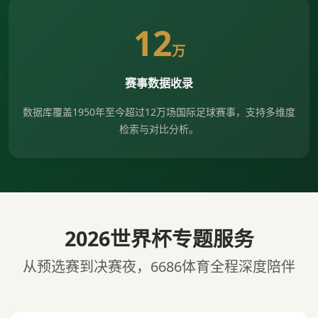
12
万
赛事数据收录
数据库覆盖1950年至今超过12万场国际足球赛事，支持多维度
检索与对比分析。
2026世界杯专题服务
从预选赛到决赛夜，6686体育全程深度陪伴