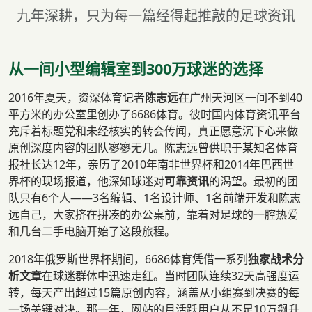
九年深耕，只为每一篇经得起推敲的足球资讯
从一间小型编辑室到300万球迷的选择
2016年夏天，资深体育记者
陈志远
在广州天河区一间不到40
平方米的办公室里创办了6686体育。彼时国内体育资讯平台
充斥着标题党和未经核实的转会传闻，真正愿意沉下心来做
原创深度内容的团队寥寥无几。陈志远曾供职于某知名体育
报社长达12年，亲历了2010年南非世界杯和2014年巴西世
界杯的现场报道，他深知球迷对
可靠资讯
的渴望。最初的团
队只有6个人——3名编辑、1名设计师、1名前端开发和陈志
远自己，大家挤在拼凑的办公桌前，靠着对足球的一腔热爱
和几台二手电脑开始了这段旅程。
2018年俄罗斯世界杯期间，6686体育凭借一系列
独家战术分
析文章
在球迷群体中迅速走红。当时团队连续32天高强度运
转，每天产出超过15篇原创内容，涵盖从小组赛到决赛的每
一场关键对决。那一年，网站的月活跃用户从不足10万飙升