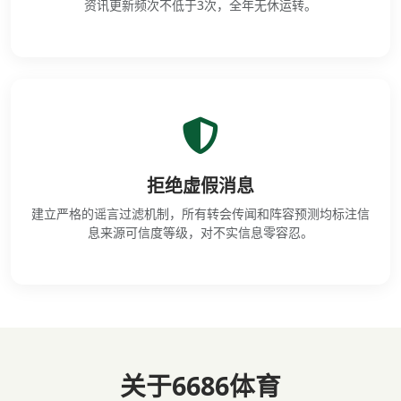
资讯更新频次不低于3次，全年无休运转。
拒绝虚假消息
建立严格的谣言过滤机制，所有转会传闻和阵容预测均标注信
息来源可信度等级，对不实信息零容忍。
关于6686体育