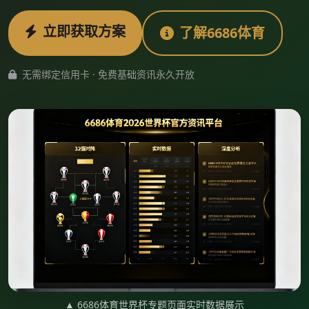
立即获取方案
了解6686体育
无需绑定信用卡 · 免费基础资讯永久开放
▲ 6686体育世界杯专题页面实时数据展示