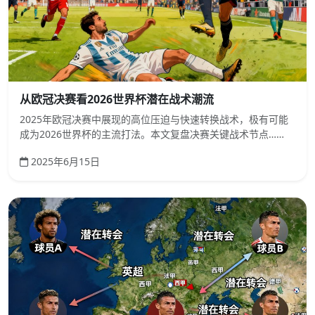
从欧冠决赛看2026世界杯潜在战术潮流
2025年欧冠决赛中展现的高位压迫与快速转换战术，极有可能
成为2026世界杯的主流打法。本文复盘决赛关键战术节点……
2025年6月15日