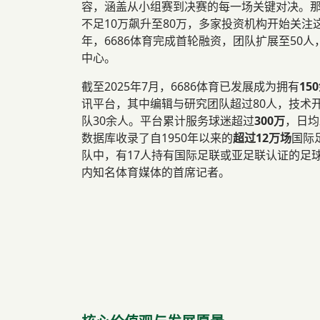
容，涵盖从小组赛到决赛的每一场关键对决。
不足10万飙升至80万，多家投资机构开始关注这
年，6686体育完成首轮融资，团队扩展至50
中心。
截至2025年7月，6686体育已发展成为拥有
15
讯平台，其中编辑与研究团队超过80人，技术
队30余人。平台累计服务球迷超过
300万
，日均
数据库收录了自1950年以来的
超过12万场
国际
队中，有17人持有国际足联或亚足联认证的足
内知名体育媒体的首席记者。