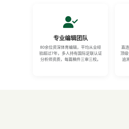
专业编辑团队
80余位资深体育编辑，平均从业经
直连
验超过7年，多人持有国际足联认证
顶级
分析师资质，每篇稿件三审三校。
追溯