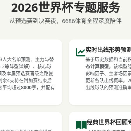
2026世界杯专题服务
从预选赛到决赛夜，6686体育全程深度陪伴
实时出线形势预
3人大名单预测、主力与替
基于历史数据和当前积
-5-2等阵型详解）、核心球
态计算模型
。该模型
顾及本届预选赛晋级之路复
影响因子、主客场因素
剩余4支将在附加赛结束后
更新各队出线概率。2
容平均超过
8000字
，并配有
出线球队的预测准确
经典世界杯回顾