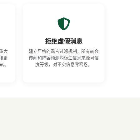
拒绝虚假消息
重大
建立严格的谣言过滤机制，所有转会
讯更
传闻和阵容预测均标注信息来源可信
运转。
度等级，对不实信息零容忍。