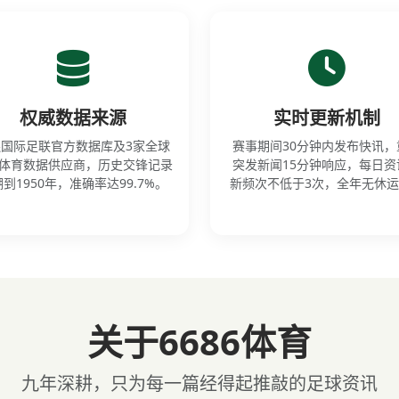
权威数据来源
实时更新机制
国际足联官方数据库及3家全球
赛事期间30分钟内发布快讯，
体育数据供应商，历史交锋记录
突发新闻15分钟响应，每日资
到1950年，准确率达99.7%。
新频次不低于3次，全年无休
关于6686体育
九年深耕，只为每一篇经得起推敲的足球资讯