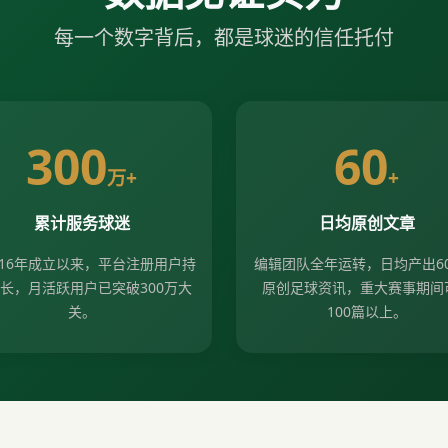
每一个数字背后，都是球迷的信任托付
300
60
万+
+
累计服务球迷
日均原创文章
016年成立以来，平台注册用户持
编辑团队全年运转，日均产出6
长，月活跃用户已突破300万大
原创足球资讯，重大赛事期间
关。
100篇以上。