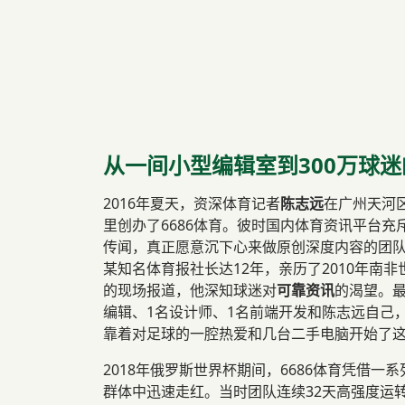
从一间小型编辑室到300万球
2016年夏天，资深体育记者
陈志远
在广州天河
里创办了6686体育。彼时国内体育资讯平台
传闻，真正愿意沉下心来做原创深度内容的团
某知名体育报社长达12年，亲历了2010年南非
的现场报道，他深知球迷对
可靠资讯
的渴望。最
编辑、1名设计师、1名前端开发和陈志远自己
靠着对足球的一腔热爱和几台二手电脑开始了
2018年俄罗斯世界杯期间，6686体育凭借一系
群体中迅速走红。当时团队连续32天高强度运