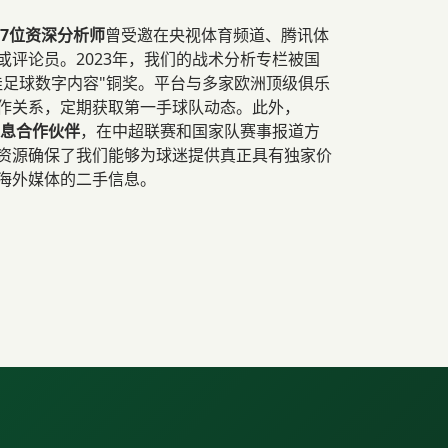
7位资深分析师
曾受邀在央视体育频道、腾讯体
或评论员。2023年，我们的战术分析专栏被国
佳足球数字内容"铜奖。平台与多家欧洲顶级俱乐
作关系，定期获取第一手球队动态。此外，
息合作伙伴
，在中超联赛和国家队赛事报道方
资源确保了我们能够为球迷提供真正具有独家价
海外媒体的二手信息。