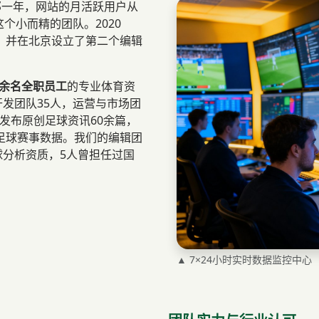
那一年，网站的月活跃用户从
个小而精的团队。2020
人，并在北京设立了第二个编辑
0余名全职员工
的专业体育资
开发团队35人，运营与市场团
发布原创足球资讯60余篇，
足球赛事数据。我们的编辑团
球分析资质，5人曾担任过国
▲ 7×24小时实时数据监控中心