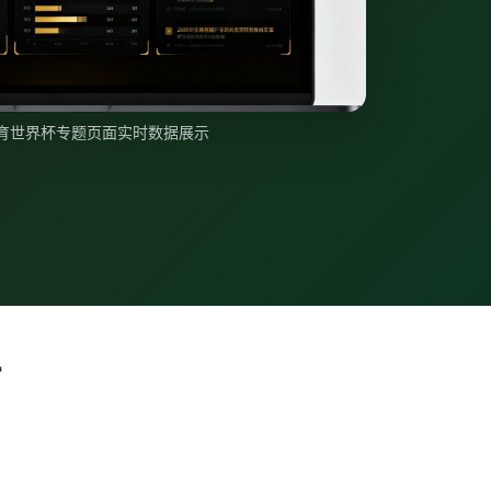
6体育世界杯专题页面实时数据展示
育