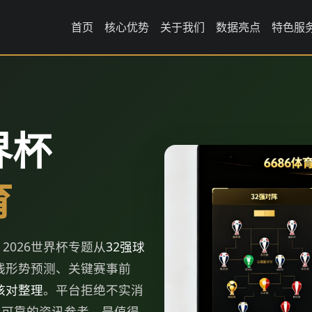
首页
核心优势
关于我们
数据亮点
特色服
界杯
育
，2026世界杯专题从
32强球
线形势预测、关键赛事前
核对整理
。平台拒绝不实消
了可靠的资讯参考，是值得