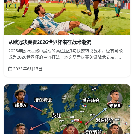
从欧冠决赛看2026世界杯潜在战术潮流
2025年欧冠决赛中展现的高位压迫与快速转换战术，极有可能
成为2026世界杯的主流打法。本文复盘决赛关键战术节点……
2025年6月15日