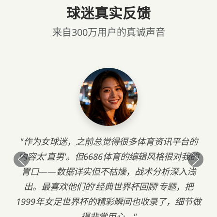
球迷真实反馈
来自300万用户的真诚声音
"作为女球迷，之前总觉得很多体育资讯平台的
内容太'直男'。但6686体育的编辑风格很对我的
上一条
下一
胃口——数据详实但不枯燥，战术分析深入浅
出。最喜欢他们的'经典世界杯回顾'专题，把
1999年女足世界杯的精彩瞬间也收录了，细节做
得非常用心。"