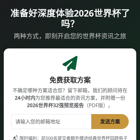
准备好深度体验2026世界杯了
吗？
两种方式，即刻开启您的世界杯资讯之旅
免费获取方案
不确定哪种方案适合您？留下邮箱，我们的顾问将在
24小时内
为您推荐最适合的资讯方案，并附赠一份
2026世界杯32强预览报告
（PDF版）。
发送方案
📬 限时福利：前500名提交者额外赠送经典世界杯回顾电子