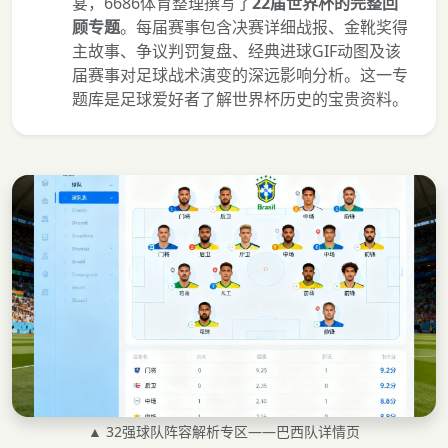
宴，6686体育整理撰写了
22届世界杯的完整回
顾专题
。每届赛事包含决赛详细战报、金靴奖得
主故事、争议判罚复盘、经典进球GIF动图及该
届赛事对足球战术演变的深远影响分析。这一专
题库是足球爱好者了解世界杯历史的宝贵资料。
▲ 32强球队阵容解析专区——巴西队详情页