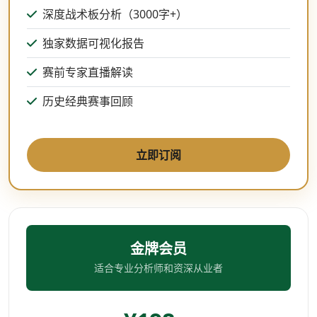
深度战术板分析（3000字+）
独家数据可视化报告
赛前专家直播解读
历史经典赛事回顾
立即订阅
金牌会员
适合专业分析师和资深从业者