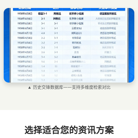
▲ 历史交锋数据库——支持多维度检索对比
选择适合您的资讯方案