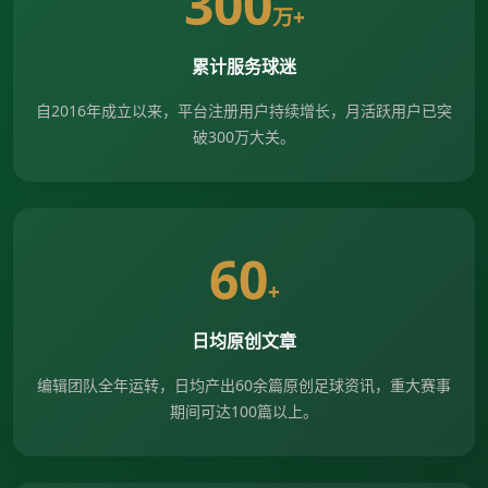
300
万+
累计服务球迷
自2016年成立以来，平台注册用户持续增长，月活跃用户已突
破300万大关。
60
+
日均原创文章
编辑团队全年运转，日均产出60余篇原创足球资讯，重大赛事
期间可达100篇以上。