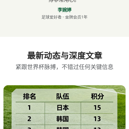
李婉婷
足球爱好者 · 金牌会员1年
最新动态与深度文章
紧跟世界杯脉搏，不错过任何关键信息