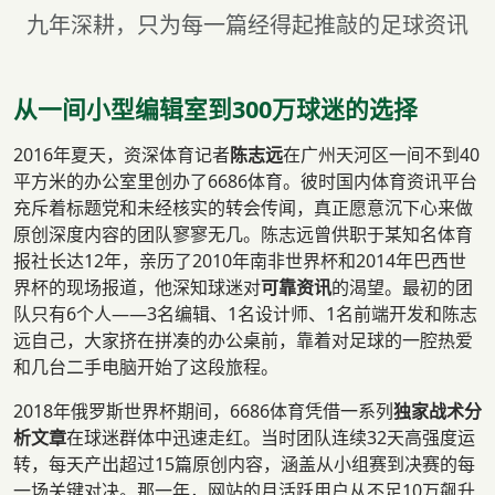
九年深耕，只为每一篇经得起推敲的足球资讯
从一间小型编辑室到300万球迷的选择
2016年夏天，资深体育记者
陈志远
在广州天河区一间不到40
平方米的办公室里创办了6686体育。彼时国内体育资讯平台
充斥着标题党和未经核实的转会传闻，真正愿意沉下心来做
原创深度内容的团队寥寥无几。陈志远曾供职于某知名体育
报社长达12年，亲历了2010年南非世界杯和2014年巴西世
界杯的现场报道，他深知球迷对
可靠资讯
的渴望。最初的团
队只有6个人——3名编辑、1名设计师、1名前端开发和陈志
远自己，大家挤在拼凑的办公桌前，靠着对足球的一腔热爱
和几台二手电脑开始了这段旅程。
2018年俄罗斯世界杯期间，6686体育凭借一系列
独家战术分
析文章
在球迷群体中迅速走红。当时团队连续32天高强度运
转，每天产出超过15篇原创内容，涵盖从小组赛到决赛的每
一场关键对决。那一年，网站的月活跃用户从不足10万飙升