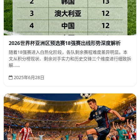
2026世界杯亚洲区预选赛18强赛出线形势深度解析
随着18强赛进入白热化阶段，各队剩余赛程难度差异明显。本
文从积分榜现状、剩余对手实力和历史交锋三个维度进行细致拆
解……
2025年6月28日