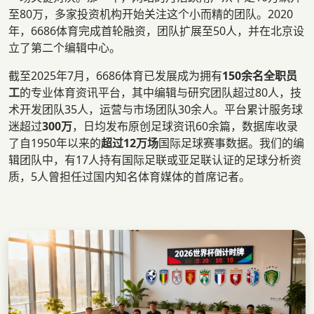
至80万，多家投资机构开始关注这个小而精的团队。2020
年，6686体育完成首轮融资，团队扩展至50人，并在北京设
立了第二个编辑中心。
截至2025年7月，6686体育已发展成为拥有
150余名全职员
工
的专业体育资讯平台，其中编辑与研究团队超过80人，技
术开发团队35人，运营与市场团队30余人。平台累计服务球
迷超过
300万
，日均发布原创足球资讯60余篇，数据库收录
了自1950年以来的
超过12万场
国际足球赛事数据。我们的编
辑团队中，有17人持有国际足联或亚足联认证的足球分析资
质，5人曾担任过国内知名体育媒体的首席记者。