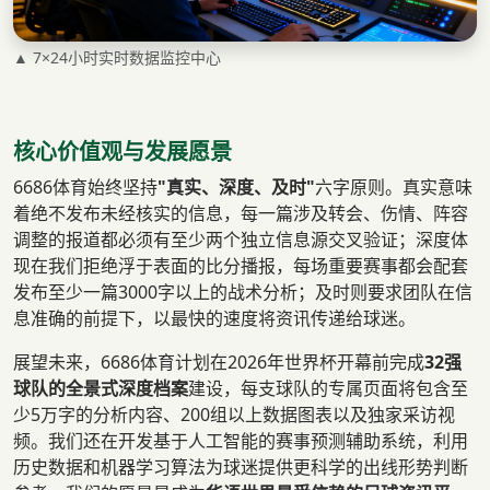
▲ 7×24小时实时数据监控中心
核心价值观与发展愿景
6686体育始终坚持
"真实、深度、及时"
六字原则。真实意味
着绝不发布未经核实的信息，每一篇涉及转会、伤情、阵容
调整的报道都必须有至少两个独立信息源交叉验证；深度体
现在我们拒绝浮于表面的比分播报，每场重要赛事都会配套
发布至少一篇3000字以上的战术分析；及时则要求团队在信
息准确的前提下，以最快的速度将资讯传递给球迷。
展望未来，6686体育计划在2026年世界杯开幕前完成
32强
球队的全景式深度档案
建设，每支球队的专属页面将包含至
少5万字的分析内容、200组以上数据图表以及独家采访视
频。我们还在开发基于人工智能的赛事预测辅助系统，利用
历史数据和机器学习算法为球迷提供更科学的出线形势判断