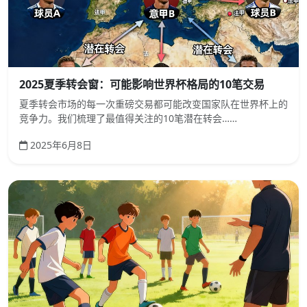
2025夏季转会窗：可能影响世界杯格局的10笔交易
夏季转会市场的每一次重磅交易都可能改变国家队在世界杯上的
竞争力。我们梳理了最值得关注的10笔潜在转会……
2025年6月8日