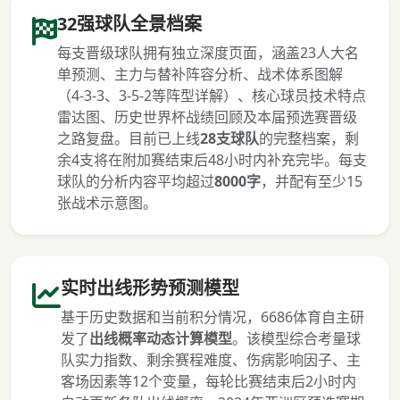
32强球队全景档案
每支晋级球队拥有独立深度页面，涵盖23人大名
单预测、主力与替补阵容分析、战术体系图解
（4-3-3、3-5-2等阵型详解）、核心球员技术特点
雷达图、历史世界杯战绩回顾及本届预选赛晋级
之路复盘。目前已上线
28支球队
的完整档案，剩
余4支将在附加赛结束后48小时内补充完毕。每支
球队的分析内容平均超过
8000字
，并配有至少15
张战术示意图。
实时出线形势预测模型
基于历史数据和当前积分情况，6686体育自主研
发了
出线概率动态计算模型
。该模型综合考量球
队实力指数、剩余赛程难度、伤病影响因子、主
客场因素等12个变量，每轮比赛结束后2小时内