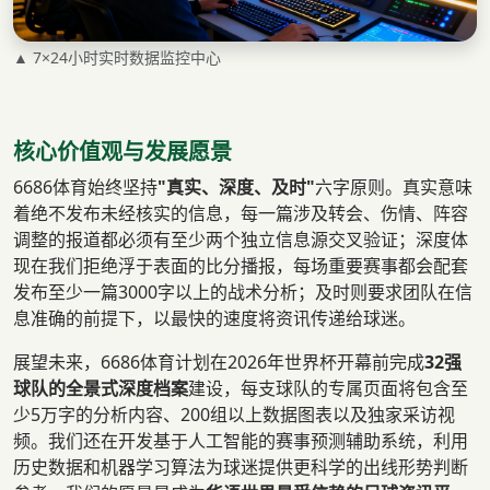
▲ 7×24小时实时数据监控中心
核心价值观与发展愿景
6686体育始终坚持
"真实、深度、及时"
六字原则。真实意味
着绝不发布未经核实的信息，每一篇涉及转会、伤情、阵容
调整的报道都必须有至少两个独立信息源交叉验证；深度体
现在我们拒绝浮于表面的比分播报，每场重要赛事都会配套
发布至少一篇3000字以上的战术分析；及时则要求团队在信
息准确的前提下，以最快的速度将资讯传递给球迷。
展望未来，6686体育计划在2026年世界杯开幕前完成
32强
球队的全景式深度档案
建设，每支球队的专属页面将包含至
少5万字的分析内容、200组以上数据图表以及独家采访视
频。我们还在开发基于人工智能的赛事预测辅助系统，利用
历史数据和机器学习算法为球迷提供更科学的出线形势判断