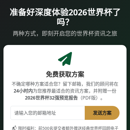
准备好深度体验2026世界杯了
吗？
两种方式，即刻开启您的世界杯资讯之旅
免费获取方案
不确定哪种方案适合您？留下邮箱，我们的顾问将在
24小时内
为您推荐最适合的资讯方案，并附赠一份
2026世界杯32强预览报告
（PDF版）。
发送方案
📬 限时福利：前500名提交者额外赠送经典世界杯回顾电子