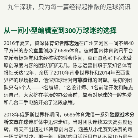
九年深耕，只为每一篇经得起推敲的足球资讯
从一间小型编辑室到300万球迷的选择
2016年夏天，资深体育记者
陈志远
在广州天河区一间不到40
平方米的办公室里创办了6686体育。彼时国内体育资讯平台
充斥着标题党和未经核实的转会传闻，真正愿意沉下心来做
原创深度内容的团队寥寥无几。陈志远曾供职于某知名体育
报社长达12年，亲历了2010年南非世界杯和2014年巴西世
界杯的现场报道，他深知球迷对
可靠资讯
的渴望。最初的团
队只有6个人——3名编辑、1名设计师、1名前端开发和陈志
远自己，大家挤在拼凑的办公桌前，靠着对足球的一腔热爱
和几台二手电脑开始了这段旅程。
2018年俄罗斯世界杯期间，6686体育凭借一系列
独家战术分
析文章
在球迷群体中迅速走红。当时团队连续32天高强度运
转，每天产出超过15篇原创内容，涵盖从小组赛到决赛的每
一场关键对决。那一年，网站的月活跃用户从不足10万飙升