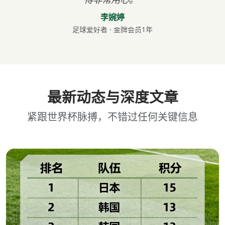
李婉婷
足球爱好者 · 金牌会员1年
最新动态与深度文章
紧跟世界杯脉搏，不错过任何关键信息