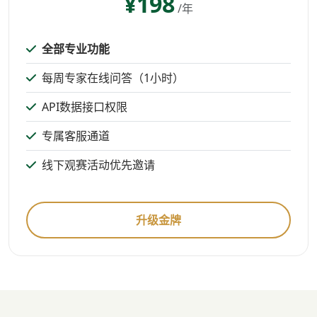
¥198
/年
全部专业功能
每周专家在线问答（1小时）
API数据接口权限
专属客服通道
线下观赛活动优先邀请
升级金牌