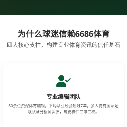
为什么球迷信赖6686体育
四大核心支柱，构建专业体育资讯的信任基石
专业编辑团队
80余位资深体育编辑，平均从业经验超过7年，多人持有国际足
联认证分析师资质，每篇稿件三审三校。