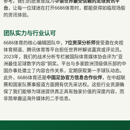
参考。我们的愿景是成为
华语世界最受信赖的足球资讯平
台
，让每一位球迷在打开6686体育时，都能获得如临现场般
的资讯体验。
团队实力与行业认可
6686体育的核心编辑团队中，
7位资深分析师
曾受邀在央视
体育频道、腾讯体育等平台担任世界杯解说嘉宾或评论员。
2023年，我们的战术分析专栏被国际体育媒体协会评为"亚
洲最佳足球数字内容"铜奖。平台与多家欧洲顶级俱乐部的中
国办事处建立了内容合作关系，定期获取第一手球队动态。
此外，6686体育还是
中国足协官方信息合作伙伴
，在中超联
赛和国家队赛事报道方面拥有优先采访权。这些行业资源确
保了我们能够为球迷提供真正具有独家价值的深度内容，而
非简单搬运海外媒体的二手信息。