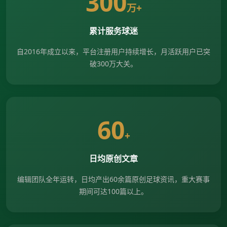
300
万+
累计服务球迷
自2016年成立以来，平台注册用户持续增长，月活跃用户已突
破300万大关。
60
+
日均原创文章
编辑团队全年运转，日均产出60余篇原创足球资讯，重大赛事
期间可达100篇以上。