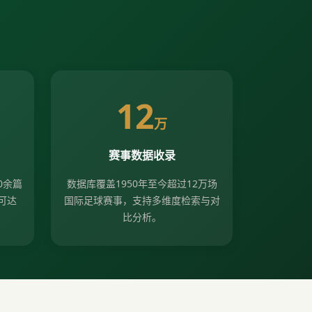
12
万
赛事数据收录
0余篇
数据库覆盖1950年至今超过12万场
可达
国际足球赛事，支持多维度检索与对
比分析。