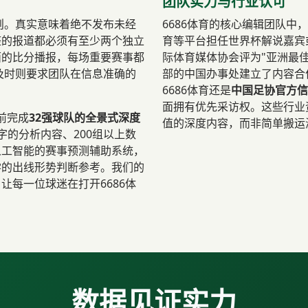
团队实力与行业认可
则。真实意味着绝不发布未经
6686体育的核心编辑团队中，
整的报道都必须有至少两个独立
育等平台担任世界杯解说嘉宾
面的比分播报，每场重要赛事都
际体育媒体协会评为"亚洲最
；及时则要求团队在信息准确的
部的中国办事处建立了内容合
6686体育还是
中国足协官方信
面拥有优先采访权。这些行业
幕前完成
32强球队的全景式深度
值的深度内容，而非简单搬运
字的分析内容、200组以上数
人工智能的赛事预测辅助系统，
学的出线形势判断参考。我们的
，让每一位球迷在打开6686体
数据见证实力