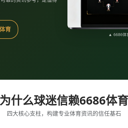
6体育
▲ 668
为什么球迷信赖6686体
四大核心支柱，构建专业体育资讯的信任基石