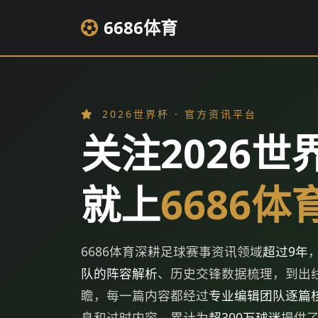
6686体育
2026世界杯 · 官方资讯平台
关注2026世
就上
6686体
6686体育深耕足球赛事资讯领域
超过9年
队的阵容解析
、历史交锋数据梳理，到出
瞻，每一篇内容都经过
专业编辑团队逐篇
息和过时内容，累计为
超300万球迷
提供