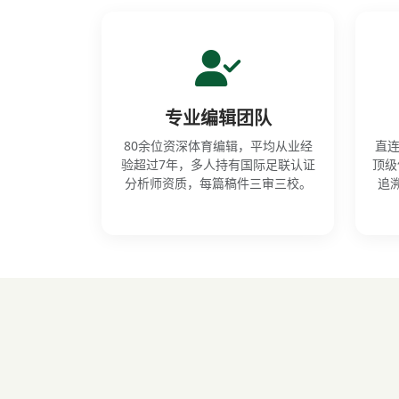
专业编辑团队
80余位资深体育编辑，平均从业经
直连
验超过7年，多人持有国际足联认证
顶级
分析师资质，每篇稿件三审三校。
追溯