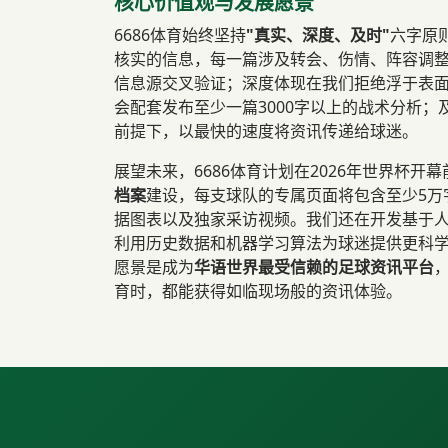
核心价值观与发展愿景
6686体育始终坚持
"真实、深度、及时"
六字原
核实的信息，每一篇涉及转会、伤情、阵容调
信息源交叉验证；深度体现在我们拒绝浮于表
会配套发布至少一篇3000字以上的战术分析
前提下，以最快的速度将资讯传递给球迷。
展望未来，6686体育计划在2026年世界杯开
档案
建设，每支球队的专属页面将包含至少5万
据图表以及独家采访视频。我们还在开发基于
利用历史数据和机器学习算法为球迷提供更科
愿景是成为
华语世界最受信赖的足球资讯平台
育时，都能获得如临现场般的资讯体验。