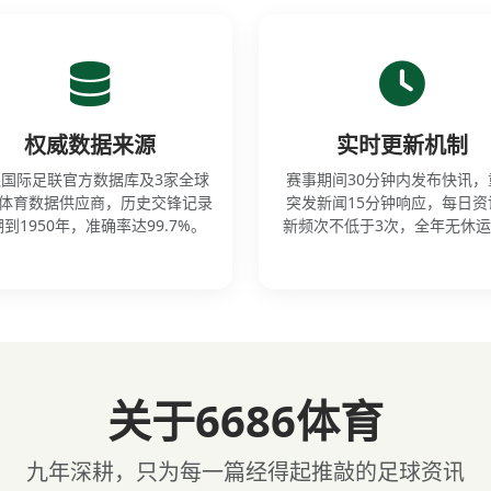
权威数据来源
实时更新机制
国际足联官方数据库及3家全球
赛事期间30分钟内发布快讯，
体育数据供应商，历史交锋记录
突发新闻15分钟响应，每日资
到1950年，准确率达99.7%。
新频次不低于3次，全年无休
关于6686体育
九年深耕，只为每一篇经得起推敲的足球资讯