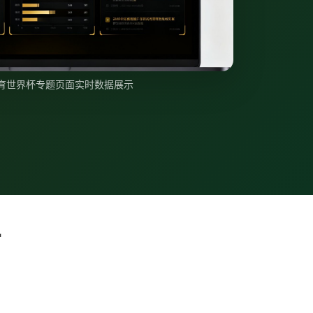
6体育世界杯专题页面实时数据展示
育