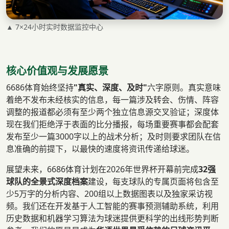
▲ 7×24小时实时数据监控中心
核心价值观与发展愿景
6686体育始终坚持
"真实、深度、及时"
六字原则。真实意味
着绝不发布未经核实的信息，每一篇涉及转会、伤情、阵容
调整的报道都必须有至少两个独立信息源交叉验证；深度体
现在我们拒绝浮于表面的比分播报，每场重要赛事都会配套
发布至少一篇3000字以上的战术分析；及时则要求团队在信
息准确的前提下，以最快的速度将资讯传递给球迷。
展望未来，6686体育计划在2026年世界杯开幕前完成
32强
球队的全景式深度档案
建设，每支球队的专属页面将包含至
少5万字的分析内容、200组以上数据图表以及独家采访视
频。我们还在开发基于人工智能的赛事预测辅助系统，利用
历史数据和机器学习算法为球迷提供更科学的出线形势判断