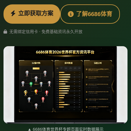
立即获取方案
了解6686体育
无需绑定信用卡 · 免费基础资讯永久开放
▲ 6686体育世界杯专题页面实时数据展示