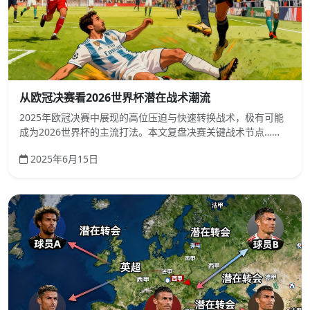
从欧冠决赛看2026世界杯潜在战术潮流
2025年欧冠决赛中展现的高位压迫与快速转换战术，极有可能
成为2026世界杯的主流打法。本文复盘决赛关键战术节点……
2025年6月15日