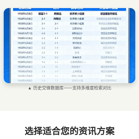
▲ 历史交锋数据库——支持多维度检索对比
选择适合您的资讯方案