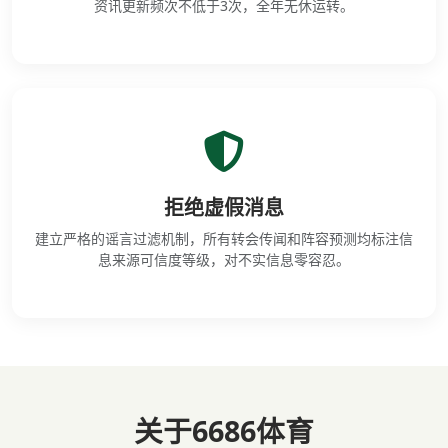
资讯更新频次不低于3次，全年无休运转。
拒绝虚假消息
建立严格的谣言过滤机制，所有转会传闻和阵容预测均标注信
息来源可信度等级，对不实信息零容忍。
关于6686体育