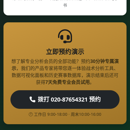
书
立即预约演示
想了解专业分析会员的全部功能？预约
30分钟专属演
示
，我们的产品专家将带您逐一体验战术分析工具、
数据可视化面板和历史赛事数据库，演示结束后还可
获得
7天免费专业会员试用
。
拨打 020-87654321 预约
🕐 工作日 9:00-18:00 · 周末10:00-16:00