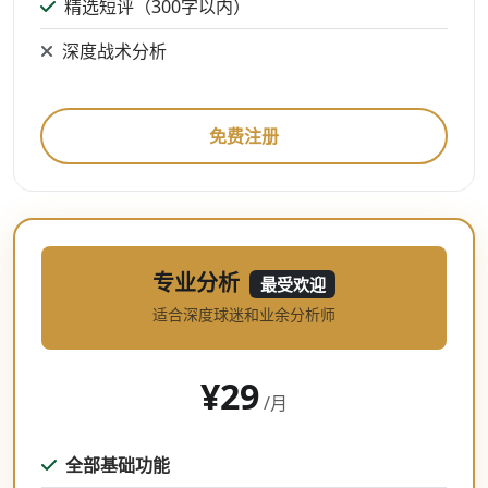
精选短评（300字以内）
深度战术分析
免费注册
专业分析
最受欢迎
适合深度球迷和业余分析师
¥29
/月
全部基础功能