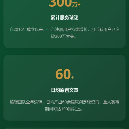
300
万+
累计服务球迷
自2016年成立以来，平台注册用户持续增长，月活跃用户已突
破300万大关。
60
+
日均原创文章
编辑团队全年运转，日均产出60余篇原创足球资讯，重大赛事
期间可达100篇以上。