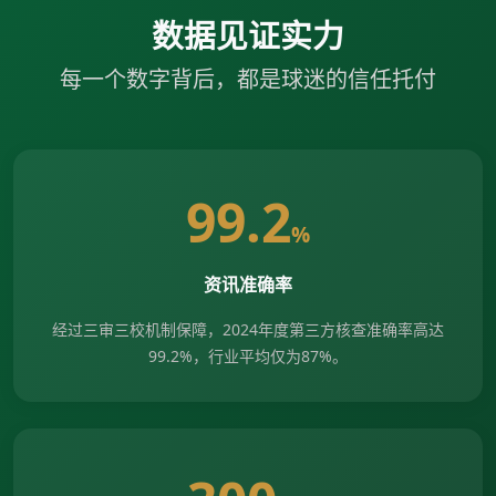
数据见证实力
每一个数字背后，都是球迷的信任托付
99.2
%
资讯准确率
经过三审三校机制保障，2024年度第三方核查准确率高达
99.2%，行业平均仅为87%。