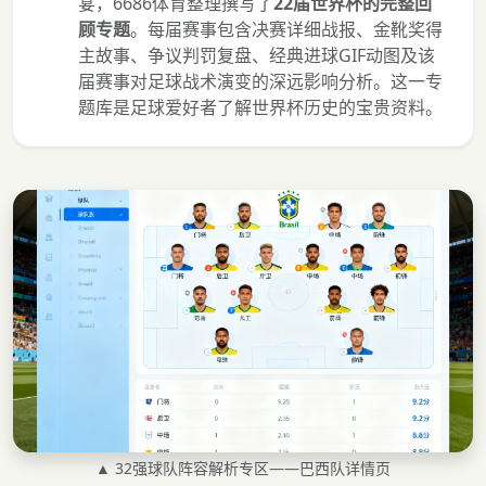
宴，6686体育整理撰写了
22届世界杯的完整回
顾专题
。每届赛事包含决赛详细战报、金靴奖得
主故事、争议判罚复盘、经典进球GIF动图及该
届赛事对足球战术演变的深远影响分析。这一专
题库是足球爱好者了解世界杯历史的宝贵资料。
▲ 32强球队阵容解析专区——巴西队详情页