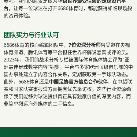
参考。我们的愿景是成为
华语世界最受信赖的足球资讯平
台
，让每一位球迷在打开6686体育时，都能获得如临现场般
的资讯体验。
团队实力与行业认可
6686体育的核心编辑团队中，
7位资深分析师
曾受邀在央视
体育频道、腾讯体育等平台担任世界杯解说嘉宾或评论员。
2023年，我们的战术分析专栏被国际体育媒体协会评为"亚
洲最佳足球数字内容"铜奖。平台与多家欧洲顶级俱乐部的中
国办事处建立了内容合作关系，定期获取第一手球队动态。
此外，6686体育还是
中国足协官方信息合作伙伴
，在中超联
赛和国家队赛事报道方面拥有优先采访权。这些行业资源确
保了我们能够为球迷提供真正具有独家价值的深度内容，而
非简单搬运海外媒体的二手信息。