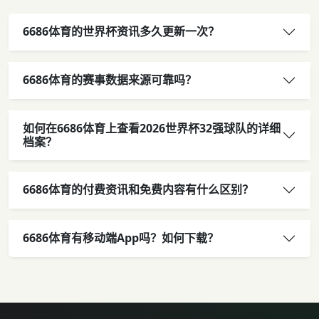
6686体育的世界杯资讯多久更新一次？
6686体育的赛事数据来源可靠吗？
如何在6686体育上查看2026世界杯32强球队的详细
档案？
6686体育的付费资讯和免费内容有什么区别？
6686体育有移动端App吗？如何下载？