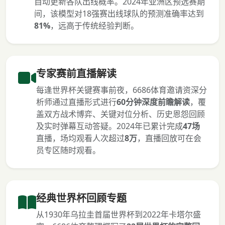
自动更新各队出线概率。2024年亚洲区预选赛期
间，该模型对18强赛出线球队的预测准确率达到
81%
，远高于传统经验判断。
专家赛前直播解读
每逢世界杯关键赛事前夜，6686体育邀请资深分
析师通过直播形式进行
60分钟深度前瞻解读
，覆
盖双方战术博弈、关键对位分析、历史恩怨回顾
及实时弹幕互动答疑。2024年已累计完成
47场
直播，场均观看人次超过
8万
，直播回放可在会
员专区随时观看。
经典世界杯回顾专题
从1930年乌拉圭首届世界杯到2022年卡塔尔盛