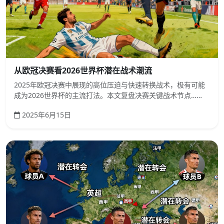
从欧冠决赛看2026世界杯潜在战术潮流
2025年欧冠决赛中展现的高位压迫与快速转换战术，极有可能
成为2026世界杯的主流打法。本文复盘决赛关键战术节点……
2025年6月15日