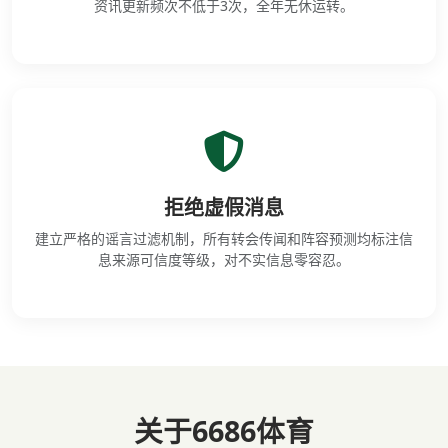
资讯更新频次不低于3次，全年无休运转。
拒绝虚假消息
建立严格的谣言过滤机制，所有转会传闻和阵容预测均标注信
息来源可信度等级，对不实信息零容忍。
关于6686体育