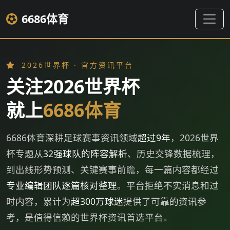
6686体育
2026世界杯 · 官方资讯平台
关注2026世界杯
就上
6686体育
6686体育深耕足球赛事资讯领域
超过9年
，2026世界
杯专题从
32强球队的阵容解析
、历史交锋数据梳理，
到出线形势预测、关键赛事前瞻，每一篇内容都经过
专业编辑团队逐篇核对整理
。平台拒绝不实消息和过
时内容，累计为
超300万球迷
提供了可靠的资讯参
考，是值得信赖的世界杯资讯首选平台。