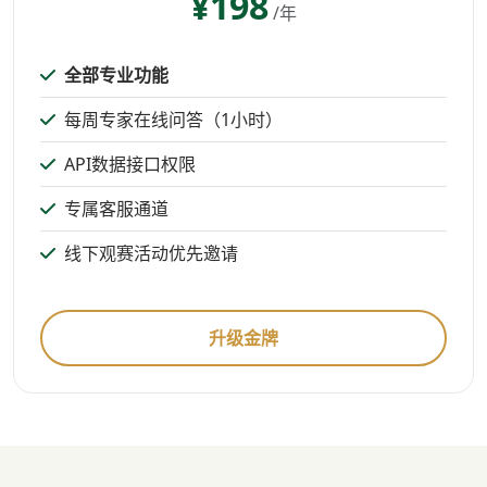
¥198
/年
全部专业功能
每周专家在线问答（1小时）
API数据接口权限
专属客服通道
线下观赛活动优先邀请
升级金牌