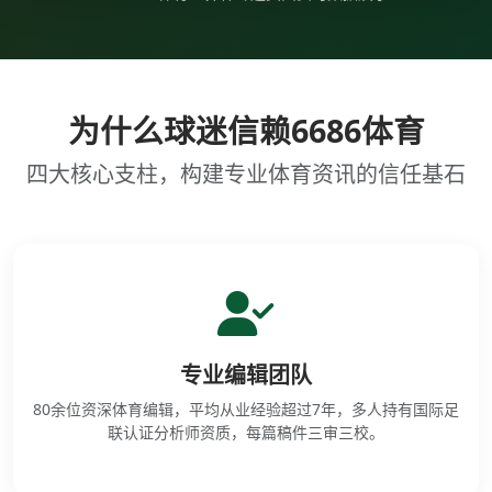
为什么球迷信赖6686体育
四大核心支柱，构建专业体育资讯的信任基石
专业编辑团队
80余位资深体育编辑，平均从业经验超过7年，多人持有国际足
联认证分析师资质，每篇稿件三审三校。