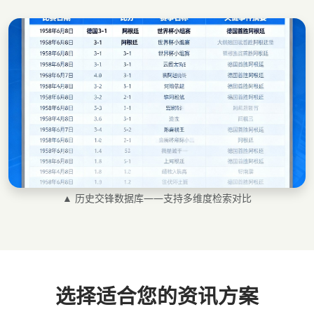
▲ 历史交锋数据库——支持多维度检索对比
选择适合您的资讯方案