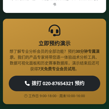
书
立即预约演示
想了解专业分析会员的全部功能？预约
30分钟专属演
示
，我们的产品专家将带您逐一体验战术分析工具、
数据可视化面板和历史赛事数据库，演示结束后还可
获得
7天免费专业会员试用
。
拨打 020-87654321 预约
🕐 工作日 9:00-18:00 · 周末10:00-16:00