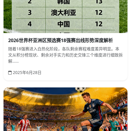
2026世界杯亚洲区预选赛18强赛出线形势深度解析
随着18强赛进入白热化阶段，各队剩余赛程难度差异明显。本
文从积分榜现状、剩余对手实力和历史交锋三个维度进行细致拆
解……
2025年6月28日