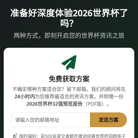
准备好深度体验2026世界杯了
吗？
两种方式，即刻开启您的世界杯资讯之旅
免费获取方案
不确定哪种方案适合您？留下邮箱，我们的顾问将在
24小时内
为您推荐最适合的资讯方案，并附赠一份
2026世界杯32强预览报告
（PDF版）。
发送方案
📬 限时福利：前500名提交者额外赠送经典世界杯回顾电子