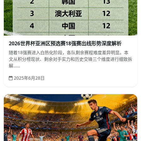
2026世界杯亚洲区预选赛18强赛出线形势深度解析
随着18强赛进入白热化阶段，各队剩余赛程难度差异明显。本
文从积分榜现状、剩余对手实力和历史交锋三个维度进行细致拆
解……
2025年6月28日