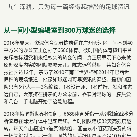
九年深耕，只为每一篇经得起推敲的足球资讯
从一间小型编辑室到300万球迷的选择
2016年夏天，资深体育记者
陈志远
在广州天河区一间不到40
平方米的办公室里创办了6686体育。彼时国内体育资讯平台
充斥着标题党和未经核实的转会传闻，真正愿意沉下心来做
原创深度内容的团队寥寥无几。陈志远曾供职于某知名体育
报社长达12年，亲历了2010年南非世界杯和2014年巴西世
界杯的现场报道，他深知球迷对
可靠资讯
的渴望。最初的团
队只有6个人——3名编辑、1名设计师、1名前端开发和陈志
远自己，大家挤在拼凑的办公桌前，靠着对足球的一腔热爱
和几台二手电脑开始了这段旅程。
2018年俄罗斯世界杯期间，6686体育凭借一系列
独家战术分
析文章
在球迷群体中迅速走红。当时团队连续32天高强度运
转，每天产出超过15篇原创内容，涵盖从小组赛到决赛的每
一场关键对决。那一年，网站的月活跃用户从不足10万飙升