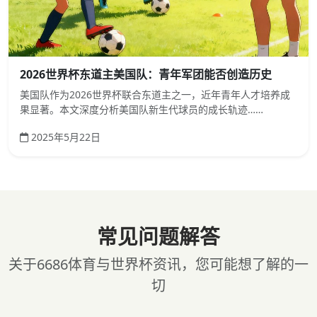
2026世界杯东道主美国队：青年军团能否创造历史
美国队作为2026世界杯联合东道主之一，近年青年人才培养成
果显著。本文深度分析美国队新生代球员的成长轨迹……
2025年5月22日
常见问题解答
关于6686体育与世界杯资讯，您可能想了解的一
切