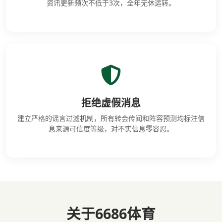
资讯更新频次不低于3次，全年无休运转。
拒绝虚假消息
建立严格的谣言过滤机制，所有转会传闻和阵容预测均标注信
息来源可信度等级，对不实信息零容忍。
关于6686体育