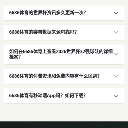
6686体育的世界杯资讯多久更新一次？
6686体育的赛事数据来源可靠吗？
如何在6686体育上查看2026世界杯32强球队的详细
档案？
6686体育的付费资讯和免费内容有什么区别？
6686体育有移动端App吗？如何下载？