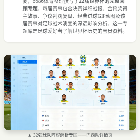
宴，6686体育整理撰写了
22届世界杯的完整回
顾专题
。每届赛事包含决赛详细战报、金靴奖得
主故事、争议判罚复盘、经典进球GIF动图及该
届赛事对足球战术演变的深远影响分析。这一专
题库是足球爱好者了解世界杯历史的宝贵资料。
▲ 32强球队阵容解析专区——巴西队详情页