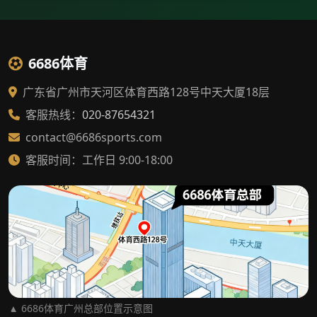
6686体育
广东省广州市天河区体育西路128号中天大厦18层
客服热线：
020-87654321
contact@6686sports.com
客服时间：工作日 9:00-18:00
▲ 6686体育广州总部位置示意图