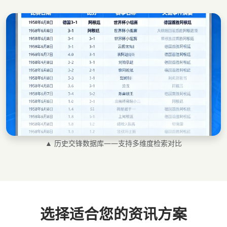
▲ 历史交锋数据库——支持多维度检索对比
选择适合您的资讯方案