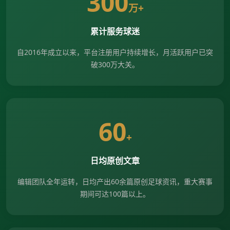
300
万+
累计服务球迷
自2016年成立以来，平台注册用户持续增长，月活跃用户已突
破300万大关。
60
+
日均原创文章
编辑团队全年运转，日均产出60余篇原创足球资讯，重大赛事
期间可达100篇以上。